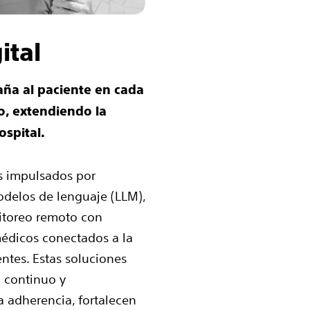
ital
ña al paciente en cada
o, extendiendo la
ospital.
es impulsados por
modelos de lenguaje (LLM),
itoreo remoto con
médicos conectados a la
ntes. Estas soluciones
 continuo y
a adherencia, fortalecen