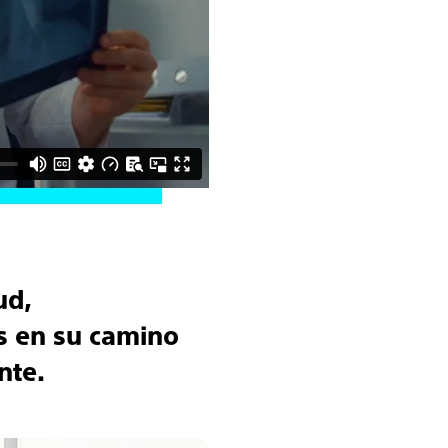
ud,
s en su camino
nte.