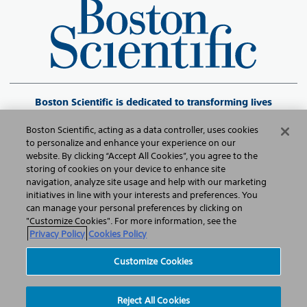
Boston Scientific is dedicated to transforming lives
through innovative medical solutions that improve the
Boston Scientific, acting as a data controller, uses cookies
health of patients around the world.
to personalize and enhance your experience on our
website. By clicking “Accept All Cookies”, you agree to the
storing of cookies on your device to enhance site
©2026 Boston Scientific Corporation or its affiliates. All rights reserved.
navigation, analyze site usage and help with our marketing
initiatives in line with your interests and preferences. You
can manage your personal preferences by clicking on
Política de Privacidade
"Customize Cookies". For more information, see the
Privacy Policy
Cookies Policy
Termos de Uso
Customize Cookies
Informação sobre Direitos Autorais
Sitemap
Reject All Cookies